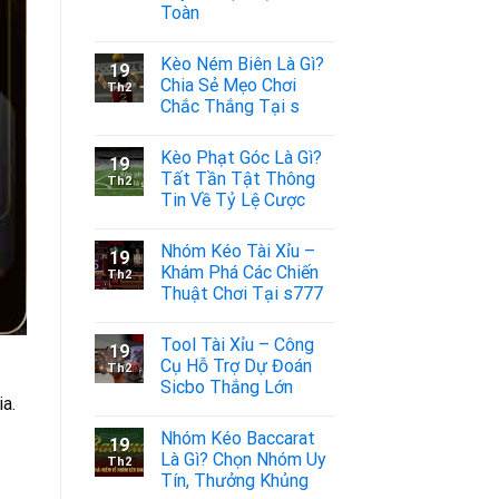
Toàn
Kèo Ném Biên Là Gì?
19
Chia Sẻ Mẹo Chơi
Th2
Chắc Thắng Tại s
Kèo Phạt Góc Là Gì?
19
Tất Tần Tật Thông
Th2
Tin Về Tỷ Lệ Cược
Nhóm Kéo Tài Xỉu –
19
Khám Phá Các Chiến
Th2
Thuật Chơi Tại s777
Tool Tài Xỉu – Công
19
Cụ Hỗ Trợ Dự Đoán
Th2
Sicbo Thắng Lớn
a.
Nhóm Kéo Baccarat
19
Là Gì? Chọn Nhóm Uy
Th2
Tín, Thưởng Khủng