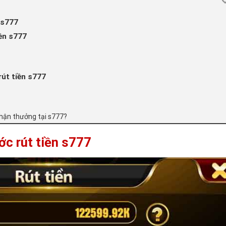
i s777
iền s777
rút tiền s777
nhận thưởng tại s777?
ớc rút tiền s777