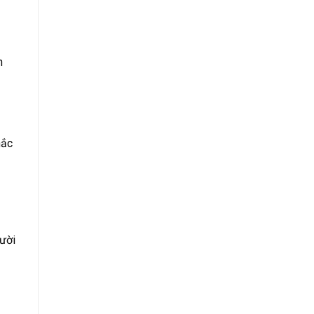
n
hắc
gười