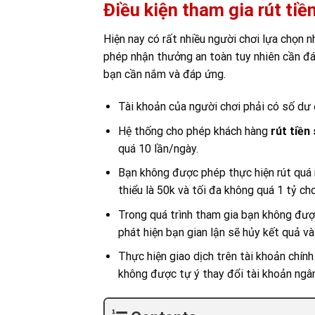
Điều kiện tham gia rút tiề
Hiện nay có rất nhiều người chơi lựa chọn 
phép nhận thưởng an toàn tuy nhiên cần đáp
bạn cần nắm và đáp ứng.
Tài khoản của người chơi phải có số dư đ
Hệ thống cho phép khách hàng
rút tiền
quá 10 lần/ngày.
Bạn không được phép thực hiện rút quá 
thiểu là 50k và tối đa không quá 1 tỷ ch
Trong quá trình tham gia bạn không được
phát hiện bạn gian lận sẽ hủy kết quả và
Thực hiện giao dịch trên tài khoản chính
không được tự ý thay đổi tài khoản ngân