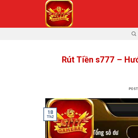
Skip
to
content
Rút Tiền s777 – Hư
POS
18
Th2