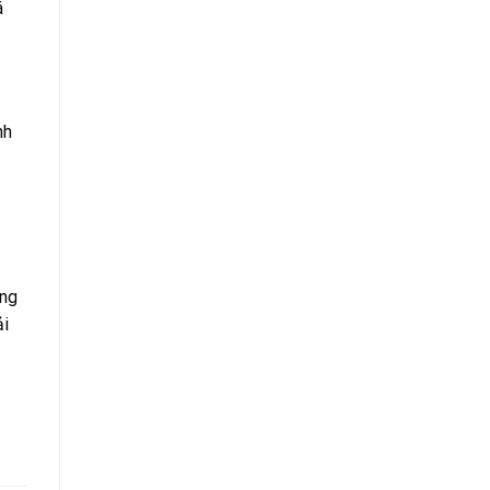
á
nh
ọng
ải