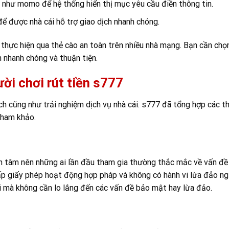
n như momo để hệ thống hiển thị mục yêu cầu điền thông tin.
để được nhà cái hỗ trợ giao dịch nhanh chóng.
 thực hiện qua thẻ cào an toàn trên nhiều nhà mạng. Bạn cần chọ
 nhanh chóng và thuận tiện.
ời chơi rút tiền s777
ch cũng như trải nghiệm dịch vụ nhà cái. s777 đã tổng hợp các t
tham khảo.
n tâm nên những ai lần đầu tham gia thường thắc mắc về vấn đề
cấp giấy phép hoạt động hợp pháp và không có hành vi lừa đảo n
ái mà không cần lo lắng đến các vấn đề bảo mật hay lừa đảo.