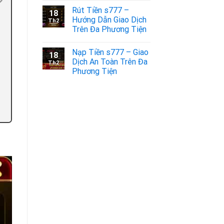
Rút Tiền s777 –
18
Hướng Dẫn Giao Dịch
Th2
Trên Đa Phương Tiện
Nạp Tiền s777 – Giao
18
Dịch An Toàn Trên Đa
Th2
Phương Tiện