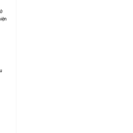
mở
hiện
u