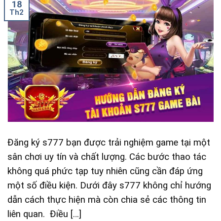
18
Th2
Đăng ký s777 bạn được trải nghiệm game tại một
sân chơi uy tín và chất lượng. Các bước thao tác
không quá phức tạp tuy nhiên cũng cần đáp ứng
một số điều kiện. Dưới đây s777 không chỉ hướng
dẫn cách thực hiện mà còn chia sẻ các thông tin
liên quan. Điều […]