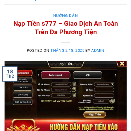
HƯỚNG DẪN
Nạp Tiền s777 – Giao Dịch An Toàn
Trên Đa Phương Tiện
POSTED ON
THÁNG 2 18, 2025
BY
ADMIN
18
Th2