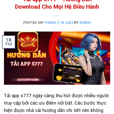
Download Cho Mọi Hệ Điều Hành
POSTED ON
THÁNG 2 18, 2025
BY
ADMIN
18
Th2
Tải app s777 ngày càng thu hút được nhiều người
truy cập bởi các ưu điểm nổi bật. Các bước thực
hiện được nhà cái hướng dẫn chi tiết nên không