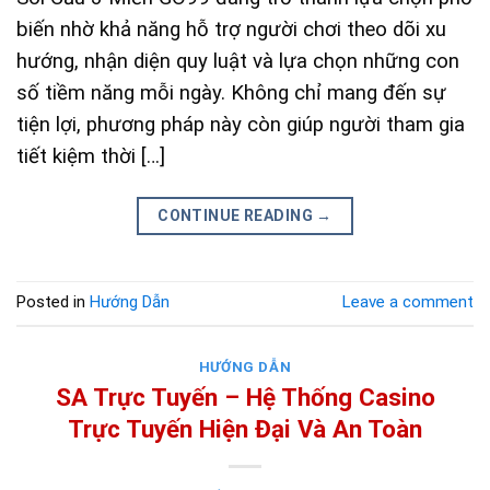
biến nhờ khả năng hỗ trợ người chơi theo dõi xu
hướng, nhận diện quy luật và lựa chọn những con
số tiềm năng mỗi ngày. Không chỉ mang đến sự
tiện lợi, phương pháp này còn giúp người tham gia
tiết kiệm thời […]
CONTINUE READING
→
Posted in
Hướng Dẫn
Leave a comment
HƯỚNG DẪN
SA Trực Tuyến – Hệ Thống Casino
Trực Tuyến Hiện Đại Và An Toàn