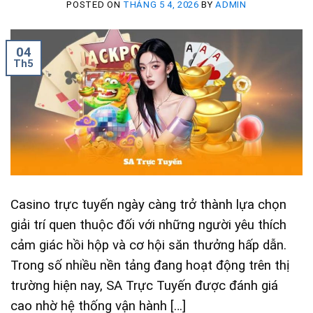
POSTED ON
THÁNG 5 4, 2026
BY
ADMIN
04
Th5
Casino trực tuyến ngày càng trở thành lựa chọn
giải trí quen thuộc đối với những người yêu thích
cảm giác hồi hộp và cơ hội săn thưởng hấp dẫn.
Trong số nhiều nền tảng đang hoạt động trên thị
trường hiện nay, SA Trực Tuyến được đánh giá
cao nhờ hệ thống vận hành […]