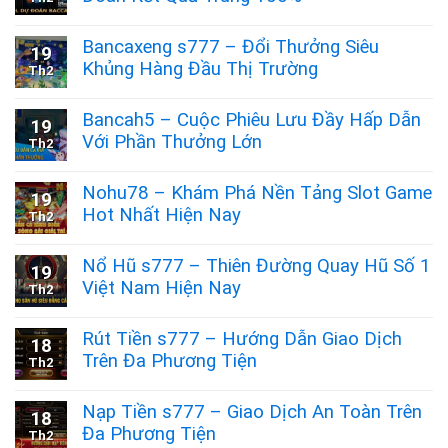
Bancaxeng s777 – Đổi Thưởng Siêu
19
Khủng Hàng Đầu Thị Trường
Th2
Bancah5 – Cuộc Phiêu Lưu Đầy Hấp Dẫn
19
Với Phần Thưởng Lớn
Th2
Nohu78 – Khám Phá Nền Tảng Slot Game
19
Hot Nhất Hiện Nay
Th2
Nổ Hũ s777 – Thiên Đường Quay Hũ Số 1
19
Việt Nam Hiện Nay
Th2
Rút Tiền s777 – Hướng Dẫn Giao Dịch
18
Trên Đa Phương Tiện
Th2
Nạp Tiền s777 – Giao Dịch An Toàn Trên
18
Đa Phương Tiện
Th2