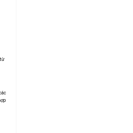
 từ
các
hợp