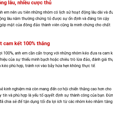
ng lâu, nhiều cược thủ
anh em nên ưu tiên những nhóm có lịch sử hoạt động lâu dài và đ
ộng lâu năm thường chứng tỏ được sự ổn định và đáng tin cậy
sự góp mặt của đông đảo thành viên cũng là minh chứng cho chất
t cam kết 100% thắng
ợi 100%, anh em cần cẩn trọng với những nhóm kéo đưa ra cam k
 hiệu của sự thiếu minh bạch hoặc chiêu trò lừa đảo, đánh giá th
 kéo phù hợp, tránh rơi vào bẫy hứa hẹn không thực tế.
 sẻ kinh nghiệm mà còn mang đến cơ hội chiến thắng cao hơn cho
uy tín và phù hợp là yếu tố quyết định sự thành công của bạn. Đừ
 chia sẻ để tận dụng tối đa lợi ích từ các nhóm kéo nhằm tăng