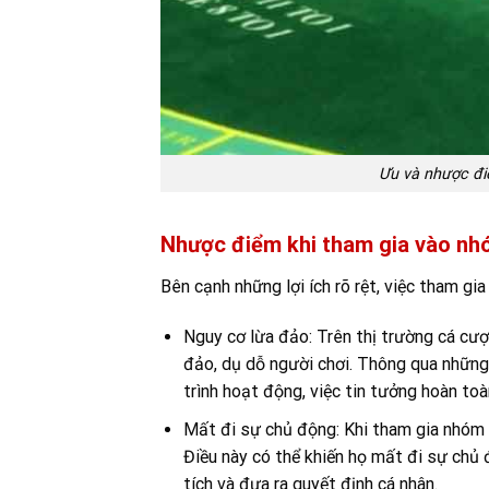
Ưu và nhược đi
Nhược điểm khi tham gia vào nh
Bên cạnh những lợi ích rõ rệt, việc tham g
Nguy cơ lừa đảo: Trên thị trường cá cượ
đảo, dụ dỗ người chơi. Thông qua những 
trình hoạt động, việc tin tưởng hoàn to
Mất đi sự chủ động: Khi tham gia nhóm k
Điều này có thể khiến họ mất đi sự chủ 
tích và đưa ra quyết định cá nhân.