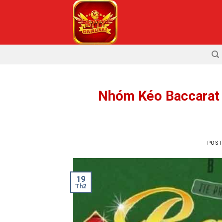
Skip
to
content
Nhóm Kéo Baccarat 
POS
19
Th2