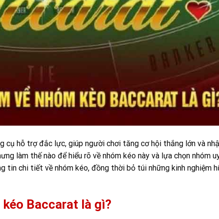
 cụ hỗ trợ đắc lực, giúp người chơi tăng cơ hội thắng lớn và nh
hưng làm thế nào để hiểu rõ về nhóm kéo này và lựa chọn nhóm u
 tin chi tiết về nhóm kéo, đồng thời bỏ túi những kinh nghiệm 
 kéo Baccarat là gì?