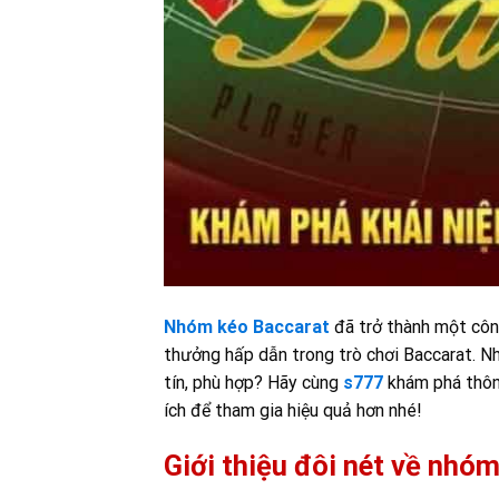
Nhóm kéo Baccarat
đã trở thành một công
thưởng hấp dẫn trong trò chơi Baccarat. N
tín, phù hợp? Hãy cùng
s777
khám phá thông
ích để tham gia hiệu quả hơn nhé!
Giới thiệu đôi nét về nhóm