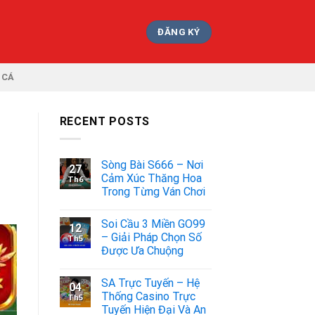
ĐĂNG KÝ
 CÁ
RECENT POSTS
Sòng Bài S666 – Nơi
27
Cảm Xúc Thăng Hoa
Th6
Trong Từng Ván Chơi
Soi Cầu 3 Miền GO99
12
– Giải Pháp Chọn Số
Th5
Được Ưa Chuộng
SA Trực Tuyến – Hệ
04
Thống Casino Trực
Th5
Tuyến Hiện Đại Và An