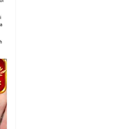
ơi
i
ra
h