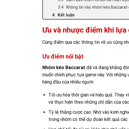
Không tin vào nhóm kéo Baccarat
Kết luận
Ưu và nhược điểm khi lựa
Cùng điểm qua các thông tin về ưu cũng n
Ưu điểm nổi bật
Nhóm kéo Baccarat
đã và đang khẳng địn
muốn chinh phục tựa game này. Với những ư
hàng đầu của nhiều người:
Tối ưu hóa thời gian và hiệu quả: Thay v
và thực hiện theo những chỉ dẫn của các
Tỷ lệ thắng cược cao: Nhờ vào kinh nghi
trong nhóm có thể dự đoán kết quả các v