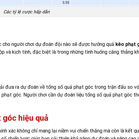
Các tỷ lệ cược hấp dẫn
ợc cho người chơi dự đoán đội nào sẽ được hưởng quả
kèo phạt 
p và kịch tính, đặc biệt là trong những tình huống căng thẳng kh
hải đưa ra dự đoán về tổng số quả phạt góc trong trận đấu so vớ
5 phạt góc. Người chơi cần dự đoán liệu tổng số quả phạt góc t
 góc hiệu quả
ính xác không chỉ mang lại niềm vui chiến thắng mà còn là kết q
 số chiến lược giúp bạn cải thiện khả năng dự đoán và nâng cao 