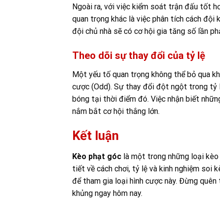
Ngoài ra, với việc kiểm soát trận đấu tốt h
quan trọng khác là việc phân tích cách đội
đội chủ nhà sẽ có cơ hội gia tăng số lần ph
Theo dõi sự thay đổi của tỷ lệ
Một yếu tố quan trọng không thể bỏ qua kh
cược (Odd). Sự thay đổi đột ngột trong tỷ 
bóng tại thời điểm đó. Việc nhận biết nhữn
nắm bắt cơ hội thắng lớn.
Kết luận
Kèo phạt góc
là một trong những loại kèo 
tiết về cách chơi, tỷ lệ và kinh nghiệm soi
để tham gia loại hình cược này. Đừng quên
khủng ngay hôm nay.