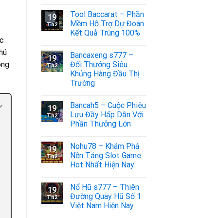
Tool Baccarat – Phần
19
Mềm Hỗ Trợ Dự Đoán
Th2
Kết Quả Trúng 100%
c
hú
Bancaxeng s777 –
19
Đổi Thưởng Siêu
ong
Th2
Khủng Hàng Đầu Thị
Trường
Bancah5 – Cuộc Phiêu
19
Lưu Đầy Hấp Dẫn Với
Th2
Phần Thưởng Lớn
Nohu78 – Khám Phá
19
Nền Tảng Slot Game
Th2
Hot Nhất Hiện Nay
Nổ Hũ s777 – Thiên
19
Đường Quay Hũ Số 1
Th2
Việt Nam Hiện Nay