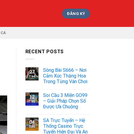
ĐĂNG KÝ
 CÁ
RECENT POSTS
Sòng Bài S666 – Nơi
27
Cảm Xúc Thăng Hoa
Th6
Trong Từng Ván Chơi
Soi Cầu 3 Miền GO99
12
– Giải Pháp Chọn Số
Th5
Được Ưa Chuộng
SA Trực Tuyến – Hệ
04
Thống Casino Trực
Th5
Tuyến Hiện Đại Và An