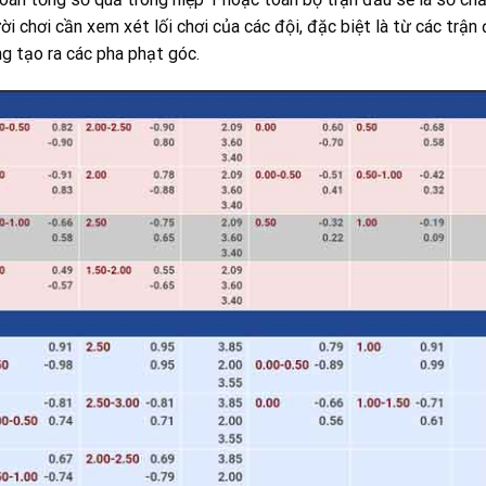
ời chơi cần xem xét lối chơi của các đội, đặc biệt là từ các trận
g tạo ra các pha phạt góc.