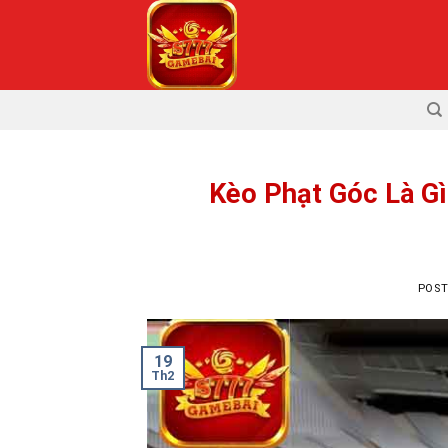
Skip
to
content
Kèo Phạt Góc Là Gì
POS
19
Th2