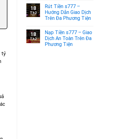
Rút Tiền s777 –
18
Hướng Dẫn Giao Dịch
Th2
Trên Đa Phương Tiện
Nạp Tiền s777 – Giao
18
Dịch An Toàn Trên Đa
Th2
Phương Tiện
 tỷ
n
uả
các
ẵn