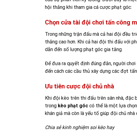
hội thắng khi tham gia cá cược phạt góc:
Chọn cửa tài đội chơi tấn công 
Trong những trận đấu mà cả hai đội đều tri
thắng cao hơn. Khi cả hai đội thi đấu với 
dẫn đến số lượng phạt góc gia tăng.
Để đưa ra quyết định đúng đắn, người chơi 
đến cách các cầu thủ xây dựng các đợt tấn
Ưu tiên cược đội chủ nhà
Khi đội kèo trên thi đấu trên sân nhà, đặc 
trong
kèo phạt góc
có thể là một lựa chọn
khán giả mà còn là yếu tố giúp đội chủ nhà
Chia sẻ kinh nghiệm soi kèo hay