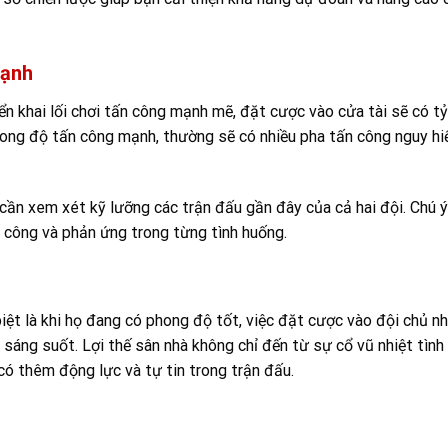
mạnh
ển khai lối chơi tấn công mạnh mẽ, đặt cược vào cửa tài sẽ có tỷ
phong độ tấn công mạnh, thường sẽ có nhiều pha tấn công nguy hi
cần xem xét kỹ lưỡng các trận đấu gần đây của cả hai đội. Chú ý
 công và phản ứng trong từng tình huống.
biệt là khi họ đang có phong độ tốt, việc đặt cược vào đội chủ n
 sáng suốt. Lợi thế sân nhà không chỉ đến từ sự cổ vũ nhiệt tình
 có thêm động lực và tự tin trong trận đấu.