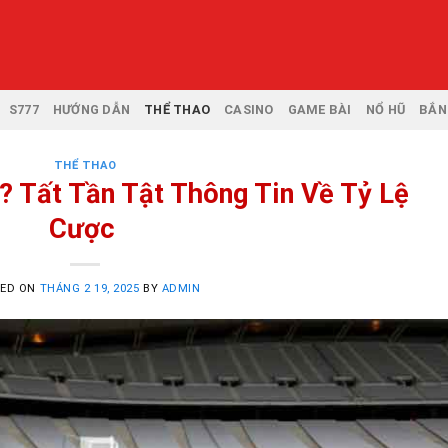
S777
HƯỚNG DẪN
THỂ THAO
CASINO
GAME BÀI
NỔ HŨ
BẮN
THỂ THAO
? Tất Tần Tật Thông Tin Về Tỷ Lệ
Cược
TED ON
THÁNG 2 19, 2025
BY
ADMIN