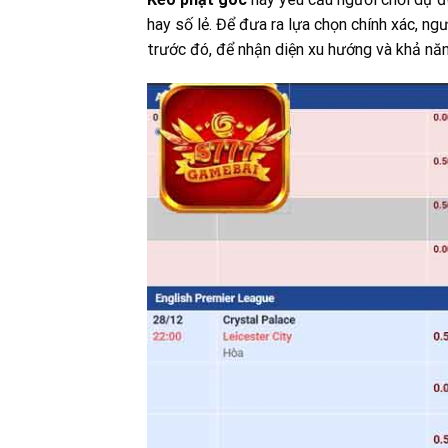
hay số lẻ. Để đưa ra lựa chọn chính xác, ngư
trước đó, để nhận diện xu hướng và khả năn